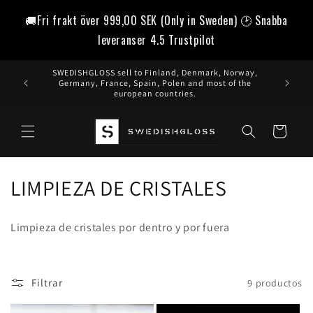
Ir
directamente
🚚Fri frakt över
999,00 SEK
(Only in Sweden) 🕑 Snabba
al contenido
leveranser 4.5 Trustpilot
SWEDISHGLOSS sell to Finland, Denmark, Norway,
Germany, France, Spain, Polen and most of the
european countries.
Carrito
C
LIMPIEZA DE CRISTALES
o
Limpieza de cristales por dentro y por fuera
l
e
Filtrar
9 productos
c