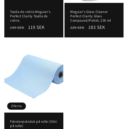
Toalla de vidrio Meguiar's
Meguiar's Glass Cleaner
Perfect Clarity Toalla de
Perfect Clarity Glass
vidrio
Compound/Polish, 236 ml
Precio
Precio
119 SEK
Precio
Precio
183 SEK
149 SEK
229 SEK
habitual
de
habitual
de
oferta
oferta
Oferta
Fönsterputsduk på rulle (50st
på rulle)