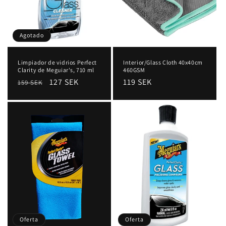
Agotado
Limpiador de vidrios Perfect
Interior/Glass Cloth 40x40cm
Clarity de Meguiar's, 710 ml
460GSM
Precio
Precio
127 SEK
Precio
119 SEK
159 SEK
habitual
de
habitual
oferta
Oferta
Oferta