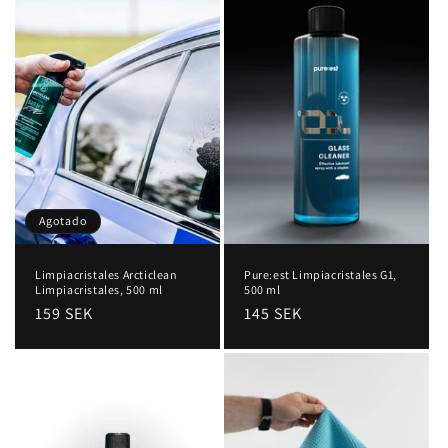
c
i
ó
n
:
Agotado
Limpiacristales Arcticlean
Pure:est Limpiacristales G1,
Limpiacristales, 500 ml
500 ml
Precio
159 SEK
Precio
145 SEK
habitual
habitual