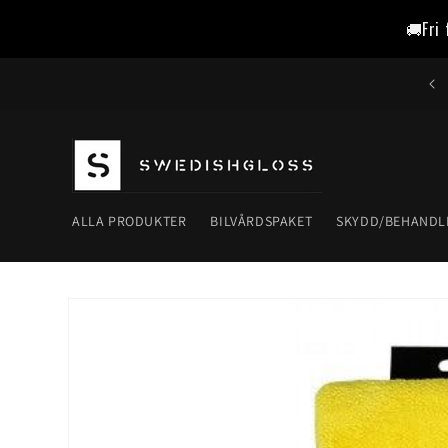
vidare
🚚Fri 
till
innehåll
ALLA PRODUKTER
BILVÅRDSPAKET
SKYDD/BEHANDL
Gå vidare till
produktinformation