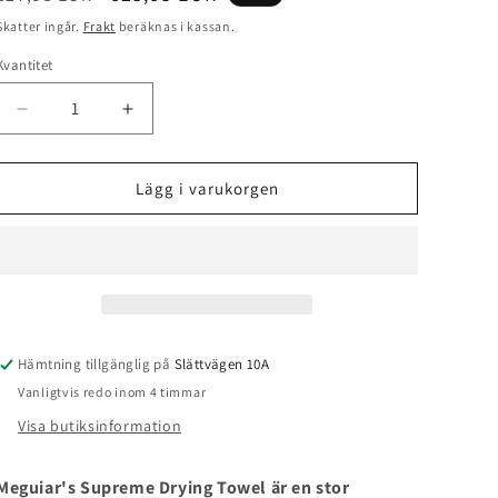
pris
Skatter ingår.
Frakt
beräknas i kassan.
Kvantitet
Kvantitet
Minska
Öka
kvantitet
kvantitet
för
för
Supreme
Supreme
Lägg i varukorgen
Drying
Drying
Towel
Towel
XL
XL
Hämtning tillgänglig på
Slättvägen 10A
Vanligtvis redo inom 4 timmar
Visa butiksinformation
Meguiar's Supreme Drying Towel är en stor