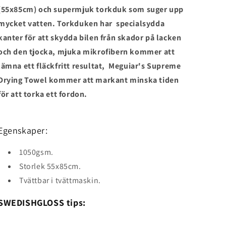
(55x85cm) och supermjuk torkduk som suger upp
mycket vatten. Torkduken har specialsydda
kanter för att skydda bilen från skador på lacken
och den tjocka, mjuka mikrofibern kommer att
lämna ett fläckfritt resultat, Meguiar's Supreme
Drying Towel kommer att markant minska tiden
för att torka ett fordon.
Egenskaper:
1050gsm.
Storlek 55x85cm.
Tvättbar i tvättmaskin.
SWEDISHGLOSS tips: