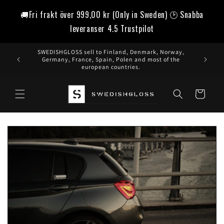
vidare
🚚Fri frakt över
999,00 kr
(Only in Sweden) 🕑 Snabba
till
innehåll
leveranser 4.5 Trustpilot
SWEDISHGLOSS sell to Finland, Denmark, Norway,
Germany, France, Spain, Polen and most of the
european countries.
Varukorg