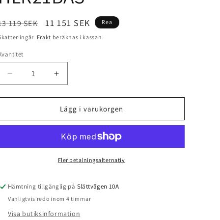
Ordinarie
Försäljningspris
11 151 SEK
13 119 SEK
Rea
pris
Skatter ingår.
Frakt
beräknas i kassan.
Kvantitet
Kvantitet
Minska
Öka
kvantitet
kvantitet
för
för
Batteridriven
Batteridriven
Lägg i varukorgen
Polermaskin
Polermaskin
Rupes
Rupes
HLR21BAS
HLR21BAS
Fler betalningsalternativ
Hämtning tillgänglig på
Slättvägen 10A
Vanligtvis redo inom 4 timmar
Visa butiksinformation