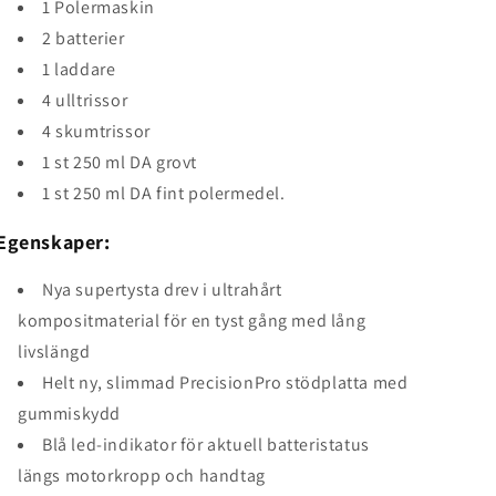
1 Polermaskin
2 batterier
1 laddare
4 ulltrissor
4 skumtrissor
1 st 250 ml DA grovt
1 st 250 ml DA fint polermedel.
Egenskaper:
Nya supertysta drev i ultrahårt
kompositmaterial för en tyst gång med lång
livslängd
Helt ny, slimmad PrecisionPro stödplatta med
gummiskydd
Blå led-indikator för aktuell batteristatus
längs motorkropp och handtag