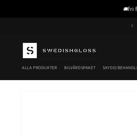
vidare
🚚Fri 
till
innehåll
ALLA PRODUKTER
BILVÅRDSPAKET
SKYDD/BEHANDL
Gå vidare till
produktinformation