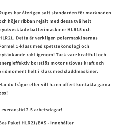
Rupes har återigen satt standarden för marknaden
och höjer ribban rejält med dessa två helt
nyutvecklade batterimaskiner HLR15 och
HLR21. Detta är verkligen polermaskinernas
Formel 1-klass med spetstekonologi och
nytänkande rakt igenom! Tack vare kraftfull och
energieffektiv borstlös motor utlovas kraft och
vridmoment helt i klass med sladdmaskiner.
Har du frågor eller vill ha en offert kontakta gärna
oss!
Leveranstid 2-5 arbetsdagar!
Bas Paket HLR21/BAS - Innehåller