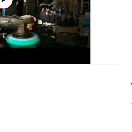
Spela
video