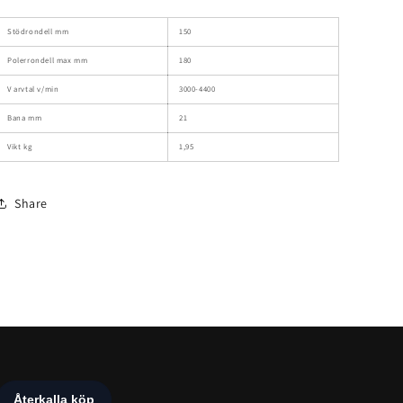
Stödrondell mm
150
Polerrondell max mm
180
V
arvtal v/min
3000-4400
Bana mm
21
Vikt kg
1,95
Share