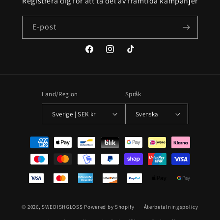
Registrera dig för att ta del av framtida kampanjer
E-post
Facebook
Instagram
TikTok
Land/Region
Språk
Sverige | SEK kr
Svenska
Betalningsmetoder
© 2026,
SWEDISHGLOSS
Powered by Shopify
Återbetalningspolicy