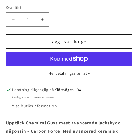
Kvantitet
Kvantitet
Minska
Öka
kvantitet
kvantitet
för
för
Keramiskt
Keramiskt
Lägg i varukorgen
lackskydd
lackskydd
Carbon
Carbon
Force
Force
Fler betalningsalternativ
Hämtning tillgänglig på
Slättvägen 10A
Vanligtvis redo inom 4 timmar
Visa butiksinformation
Upptäck Chemical Guys mest avancerade lackskydd
någonsin – Carbon Force. Med avancerad keramisk