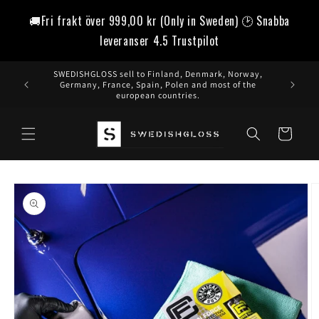
vidare
🚚Fri frakt över
999,00 kr
(Only in Sweden) 🕑 Snabba
till
innehåll
leveranser 4.5 Trustpilot
SWEDISHGLOSS sell to Finland, Denmark, Norway,
Germany, France, Spain, Polen and most of the
european countries.
Varukorg
å vidare till
roduktinformation