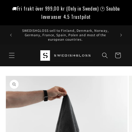
vidare
🚚Fri frakt över
999,00 kr
(Only in Sweden) 🕑 Snabba
till
innehåll
leveranser 4.5 Trustpilot
SWEDISHGLOSS sell to Finland, Denmark, Norway,
Germany, France, Spain, Polen and most of the
european countries.
Varukorg
å vidare till
roduktinformation