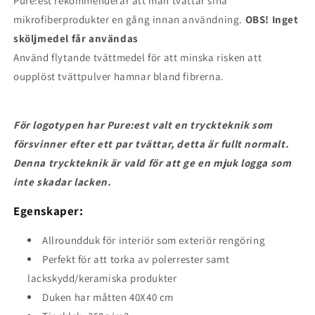
Pure:est rekommenderar att man tvättar sina
mikrofiberprodukter en gång innan användning.
OBS! Inget
sköljmedel får användas
Använd flytande tvättmedel för att minska risken att
oupplöst tvättpulver hamnar bland fibrerna.
För logotypen har Pure:est valt en tryckteknik som
försvinner efter ett par tvättar, detta är fullt normalt.
Denna tryckteknik är vald för att ge en mjuk logga som
inte skadar lacken.
Egenskaper:
Allroundduk för interiör som exteriör rengöring
Perfekt för att torka av polerrester samt
lackskydd/keramiska produkter
Duken har måtten 40X40 cm