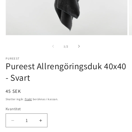
Öppna
Ö
mediet
m
1
2
av
1
/
2
i
i
modalfönster
m
PUREEST
Pureest Allrengöringsduk 40x40
- Svart
Ordinarie
45 SEK
pris
Skatter ingår.
Frakt
beräknas i kassan.
Kvantitet
Kvantitet
Minska
Öka
kvantitet
kvantitet