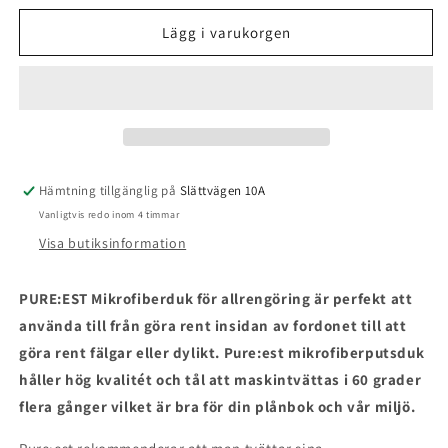
för
för
Pureest
Pureest
Lägg i varukorgen
Allrengöringsduk
Allrengöringsduk
40x40
40x40
-
-
Svart
Svart
Hämtning tillgänglig på
Slättvägen 10A
Vanligtvis redo inom 4 timmar
Visa butiksinformation
PURE:EST Mikrofiberduk för allrengöring är perfekt att
använda till från göra rent insidan av fordonet till att
göra rent fälgar eller dylikt. Pure:est mikrofiberputsduk
håller hög kvalitét och tål att maskintvättas i 60 grader
flera gånger vilket är bra för din plånbok och vår miljö.