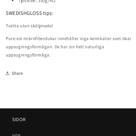
Tjocklek:
350
g/m2
SWEDISHGLOSS tips:
Tvätta utan sköljmedel
Pure:est mikrofiberdukar innehåller inga kemikalier som ökar
uppsugningsförmågan. De har sin helt naturliga
uppsugningsförmåga.
Share
SIDOR
HEM