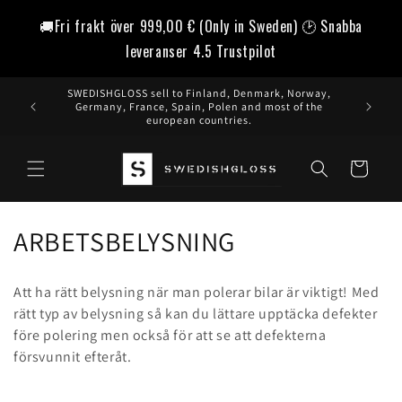
vidare
🚚Fri frakt över
999,00 €
(Only in Sweden) 🕑 Snabba
till
innehåll
leveranser 4.5 Trustpilot
SWEDISHGLOSS sell to Finland, Denmark, Norway,
Germany, France, Spain, Polen and most of the
european countries.
Varukorg
P
ARBETSBELYSNING
r
Att ha rätt belysning när man polerar bilar är viktigt! Med
o
rätt typ av belysning så kan du lättare upptäcka defekter
före polering men också för att se att defekterna
d
försvunnit efteråt.
u