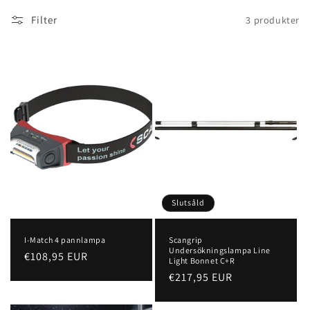
k
Filter
3 produkter
t
s
e
r
i
e
:
Slutsåld
I-Match 4 pannlampa
Scangrip
Undersökningslampa Line
Ordinarie
€108,95 EUR
Light Bonnet C+R
pris
Ordinarie
€217,95 EUR
pris