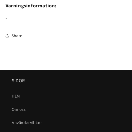
Varningsinformation:
-
Share
SIDOR
HEM
Om oss
Användarvillkor