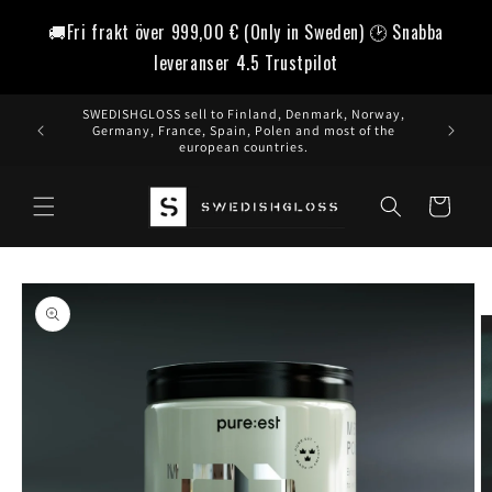
vidare
🚚Fri frakt över
999,00 €
(Only in Sweden) 🕑 Snabba
till
innehåll
leveranser 4.5 Trustpilot
SWEDISHGLOSS sell to Finland, Denmark, Norway,
Germany, France, Spain, Polen and most of the
european countries.
Varukorg
å vidare till
roduktinformation