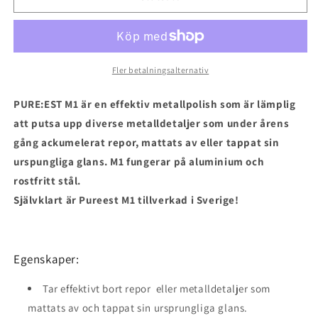
Metallpolish
Metallpolish
250g
250g
Fler betalningsalternativ
PURE:EST M1 är en effektiv metallpolish som är lämplig
att putsa upp diverse metalldetaljer som under årens
gång ackumelerat repor, mattats av eller tappat sin
urspungliga glans. M1 fungerar på aluminium och
rostfritt stål.
Självklart är Pureest M1 tillverkad i Sverige!
Egenskaper:
Tar effektivt bort repor eller metalldetaljer som
mattats av och tappat sin ursprungliga glans.